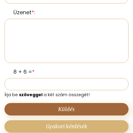
Üzenet
*
:
8 + 6 =
*
Írja be
szöveggel
a két szám összegét!
Küldés
Gyakori kérdések