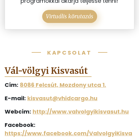
programokkal akarja teljessé tenni!
Virtuális körutazás
KAPCSOLAT
Vál-völgyi Kisvasút
Cím:
8086 Felcsút, Mozdony utca 1.
E-mail:
kisvasut@vhidcargo.hu
Webcím:
http://www.valvolgyikisvasut.hu
Facebook:
https://www.facebook.com/ValvolgyiKisva