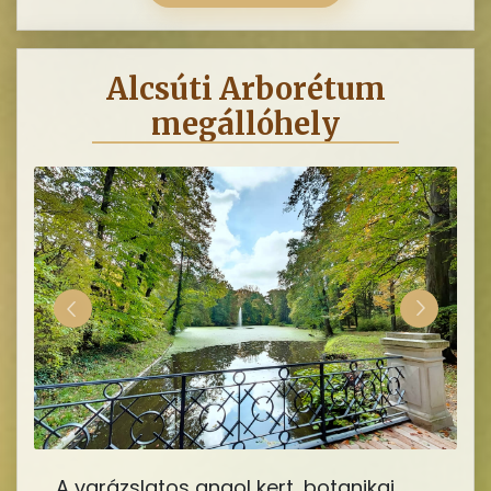
Alcsúti Arborétum
megállóhely
A varázslatos angol kert, botanikai