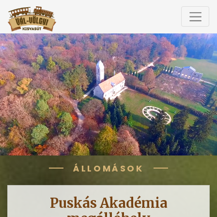
Nosztalgia felnőtteknek. Új
élmények gyerekeknek.
Felfedezés
ÁLLOMÁSOK
Puskás Akadémia