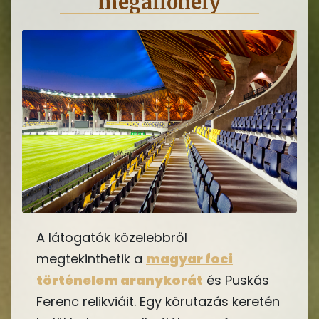
megállóhely
A látogatók közelebbről
megtekinthetik a
magyar foci
történelem aranykorát
és Puskás
Ferenc relikviáit. Egy körutazás keretén