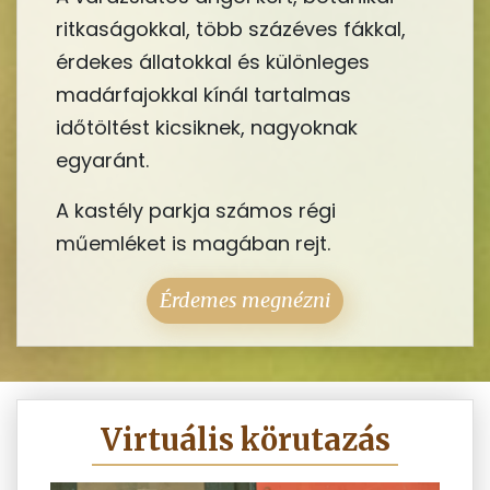
ritkaságokkal, több százéves fákkal,
érdekes állatokkal és különleges
madárfajokkal kínál tartalmas
időtöltést kicsiknek, nagyoknak
egyaránt.
A kastély parkja számos régi
műemléket is magában rejt.
Érdemes megnézni
Virtuális körutazás