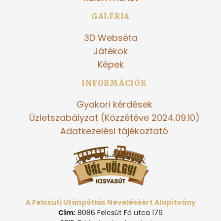
GALÉRIA
3D Webséta
Játékok
Képek
INFORMÁCIÓK
Gyakori kérdések
Üzletszabályzat (Közzétéve 2024.09.10)
Adatkezelési tájékoztató
A Felcsúti Utánpótlás Neveléséért Alapítvány
Cím:
8086 Felcsút Fő utca 176