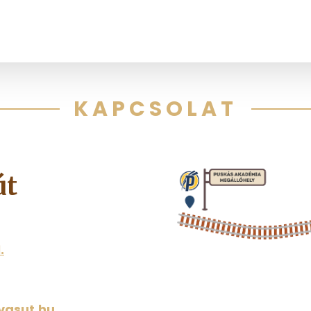
KAPCSOLAT
út
.
vasut.hu