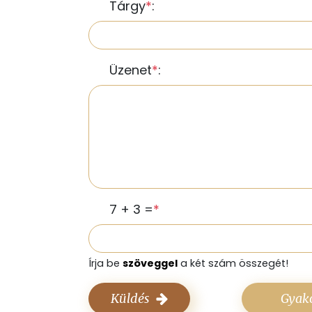
Tárgy
*
:
Üzenet
*
:
7 + 3 =
*
Írja be
szöveggel
a két szám összegét!
Küldés
Gyako