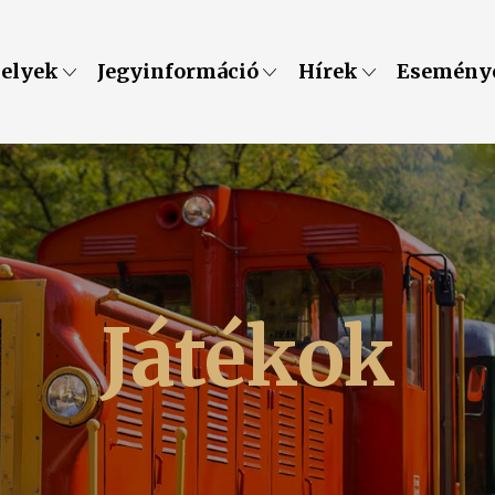
helyek
Jegyinformáció
Hírek
Esemény
Játékok