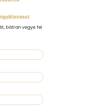
lgyiKisvasut
t, bátran vegye fel