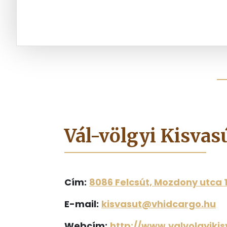
Vál-völgyi Kisvas
Cím:
8086 Felcsút, Mozdony utca 1
E-mail:
kisvasut@vhidcargo.hu
Webcím:
http://www.valvolgyikis