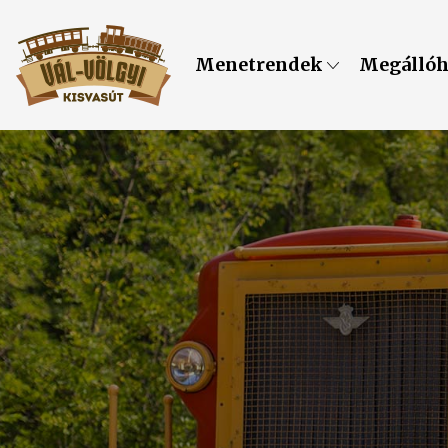
Menetrendek
Megálló