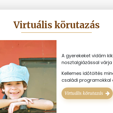
Virtuális körutazás
A gyerekeket vidám kik
nosztalgiázással várja
Kellemes időtöltés min
családi programokkal a
Virtuális körutazás