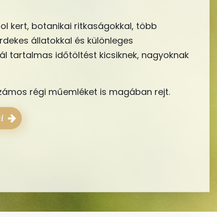
l kert, botanikai ritkaságokkal, több
rdekes állatokkal és különleges
ál tartalmas időtöltést kicsiknek, nagyoknak
számos régi műemléket is magában rejt.
ni