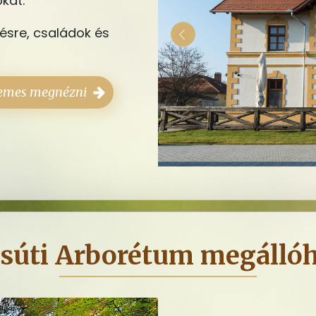
ókat.
ésre, családok és
emes megnézni
csúti Arborétum megállóh