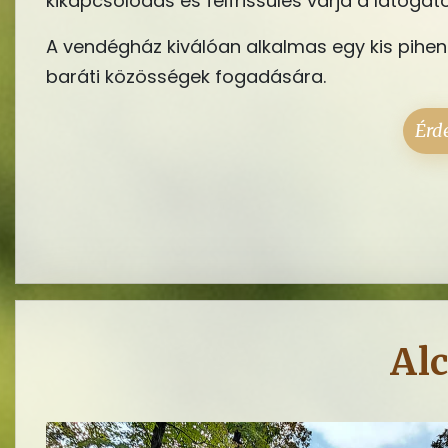
kikapcsolódás és felfrissülés várja a látogat
A vendégház kiválóan alkalmas egy kis pihen
baráti közösségek fogadására.
Érd
Al