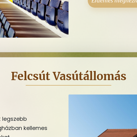
Érdemes megnéz
Felcsút Vasútállomás
k legszebb
égházban kellemes