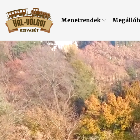
Menetrendek
Megálló
Noszt