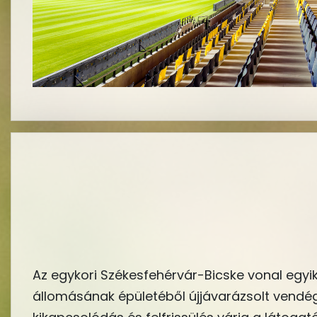
Az egykori Székesfehérvár-Bicske vonal egyi
állomásának épületéből újjávarázsolt vend