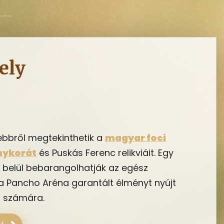
ely
ebbről megtekinthetik a
magyar foci
nykorát
és Puskás Ferenc relikviáit. Egy
 belül bebarangolhatják az egész
 a Pancho Aréna garantált élményt nyújt
 számára.