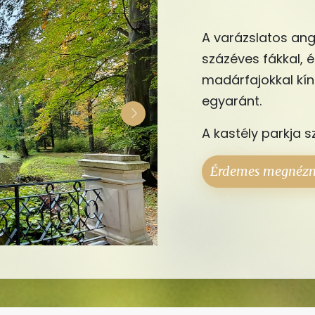
A varázslatos ango
százéves fákkal, é
madárfajokkal kín
egyaránt.
A kastély parkja 
Érdemes megnéz