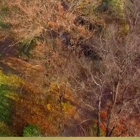
ények gyere
Felfedezés