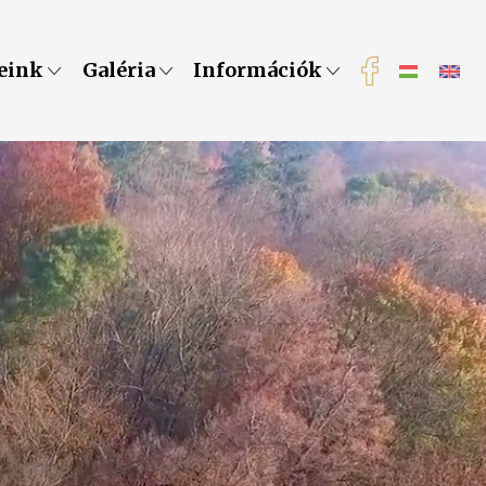
eink
Galéria
Információk
eknek.