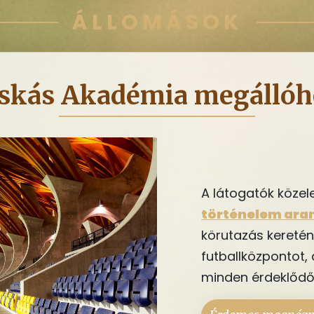
ÁLLOMÁSOK
skás Akadémia megállóh
A látogatók közel
történelem ara
körutazás keretén
futballközpontot,
minden érdeklődő