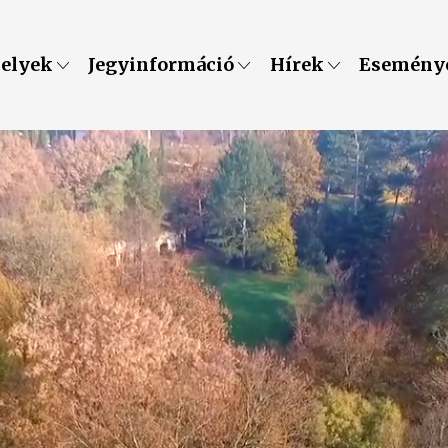
helyek
Jegyinformáció
Hírek
Esemény
algia felnőtt